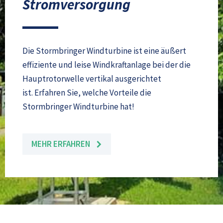
Stromversorgung
Sie sind herzlich eingeladen, die Spiele im 1 My Bet Casino
jederzeit kostenlos zu spielen, aber wenn Sie sich
entscheiden, sie in einer Echtgeld-Spielumgebung zu
spielen, werden Sie dabei Bonuspunkte verdienen.
Die Stormbringer Windturbine ist eine äußert
wie oft kann beim roulette die selbe farbe kommen
effiziente und leise Windkraftanlage bei der die
Eines der Produkte der NetEnt-Softwareentwickler sorgt
Hauptrotorwelle vertikal ausgerichtet
bei Spielautomaten-Fans für Begeisterung.
ist.
Erfahren Sie, welche Vorteile die
online casino mit geringer einzahlung
Stormbringer Windturbine hat!
MEHR ERFAHREN