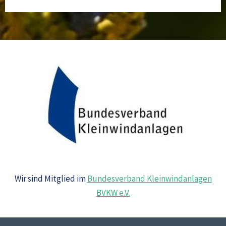
Wir sind Mitglied im
Bundesverband Kleinwindanlagen
BVKW e.V.