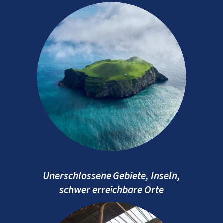
Unerschlossene Gebiete, Inseln,
schwer erreichbare Orte