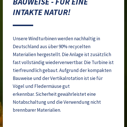
BAUWEISE - FÜR EINE
INTAKTE NATUR!
Unsere Windturbinen werden nachhaltig in
Deutschland aus über 90% recycelten
Materialien hergestellt. Die Anlage ist zusätzlich
fast vollständig wiederverwertbar. Die Turbine ist
tierfreundlich gebaut. Aufgrund der kompakten
Bauweise und der Vertikalrotation ist sie für
Vögel und Fledermäuse gut
erkennbar. Sicherheit gewährleistet eine
Notabschaltung und die Verwendung nicht
brennbarer Materialien.