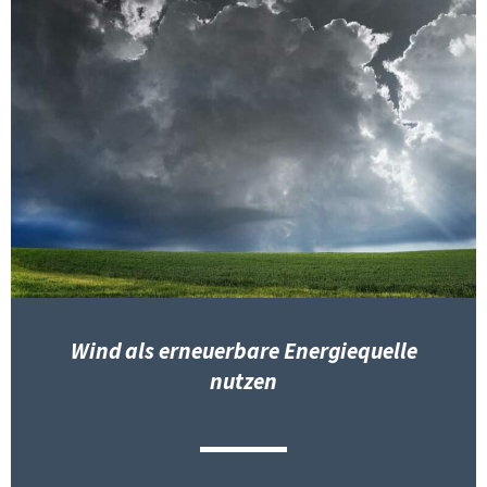
Wind als erneuerbare Energiequelle
nutzen