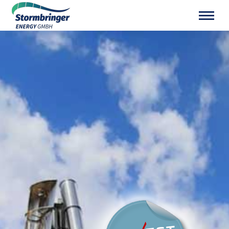
Bingo schule anleitung
freispiele im casino
: Im Gegensatz dazu neigen einige NJ-
Casino-Apps dazu, Spieler zu externen Browsern zu leiten,
wenn sie versuchen, etwas anderes zu tun, als Spiele zu
spielen.
bonus ohne einzahlung 2024 casino
- Kubrat wird Furys ins
Gesicht sehen, wenn er gewinnt, würde es einen
Vereinigungskampf geben.
wie am besten roulette spielen
: Es bietet auch ein
schnelles und reibungsloses Navigationserlebnis für das
Platzieren von Wetten in einer Reihe unterschiedlicher
Sportarten, sodass Sie klar und einfach erkennen können,
was Sie ausgeben und wie hoch Ihre potenziellen Gewinne